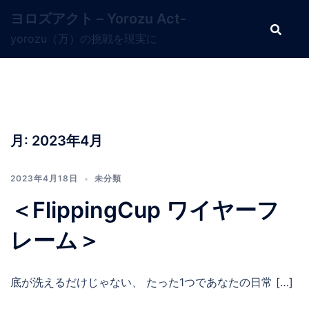
コ
ヨロズアクト – Yorozu Act-
ン
yorozu（万）の挑戦を現実に
テ
ン
ツ
へ
ス
キ
月:
2023年4月
ッ
プ
2023年4月18日
未分類
＜FlippingCup ワイヤーフ
レーム＞
底が洗えるだけじゃない、 たった1つであなたの日常 […]